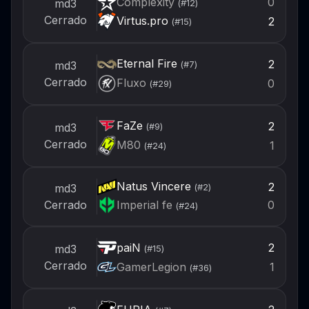
Complexity
0
md3
(#
12
)
Cerrado
Virtus.pro
2
(#
15
)
Eternal Fire
2
md3
(#
7
)
Cerrado
Fluxo
0
(#
29
)
FaZe
2
md3
(#
9
)
Cerrado
M80
1
(#
24
)
Natus Vincere
2
md3
(#
2
)
Imperial fe
Cerrado
0
(#
24
)
paiN
2
md3
(#
15
)
Cerrado
GamerLegion
1
(#
36
)