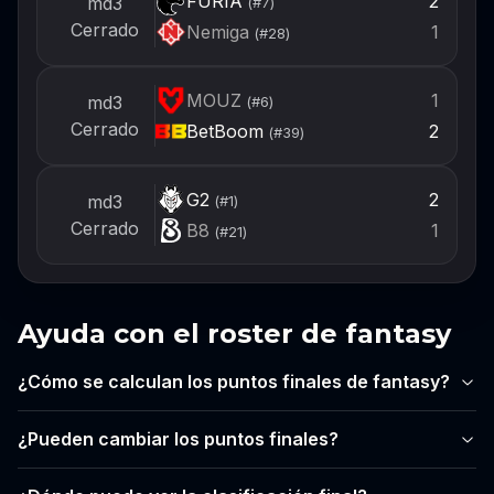
FURIA
2
md3
(#
7
)
Cerrado
Nemiga
1
(#
28
)
MOUZ
1
md3
(#
6
)
Cerrado
BetBoom
2
(#
39
)
G2
2
md3
(#
1
)
Cerrado
B8
1
(#
21
)
Ayuda con el roster de fantasy
¿Cómo se calculan los puntos finales de fantasy?
¿Pueden cambiar los puntos finales?