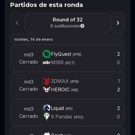
Partidos de esta ronda
No te pierdas el próximo
evento
Round of 32
Inicia sesión o crea una cuenta ahora para
6
sustituciones
estar listo para armar tu equipo cuando se
abra el próximo evento.
martes, 14 de enero
Iniciar sesión
FlyQuest
2
md3
(#
18
)
Cerrado
MIBR
0
(#
27
)
Crear cuenta
3DMAX
1
md3
(#
18
)
Cerrado
HEROIC
2
(#
8
)
Liquid
2
md3
(#
9
)
Cerrado
9 Pandas
0
(#
32
)