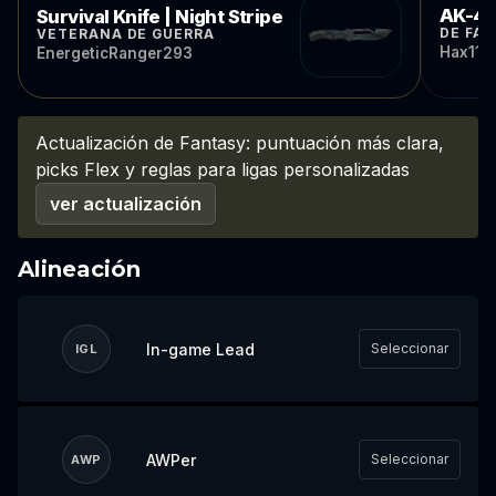
AK-47 
Survival Knife | Night Stripe
DE FÁB
VETERANA DE GUERRA
Hax11
EnergeticRanger293
Actualización de Fantasy: puntuación más clara,
picks Flex y reglas para ligas personalizadas
ver actualización
Alineación
In-game Lead
Seleccionar
IGL
AWPer
Seleccionar
AWP