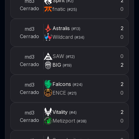
Spirit
2
md3
(#
2
)
Cerrado
fnatic
0
(#
25
)
Astralis
2
md3
(#
13
)
Cerrado
Wildcard
0
(#
34
)
SAW
0
md3
(#
12
)
Cerrado
BIG
2
(#
19
)
Falcons
2
md3
(#
24
)
Cerrado
ENCE
0
(#
21
)
Vitality
2
md3
(#
4
)
Cerrado
Metizport
0
(#
38
)