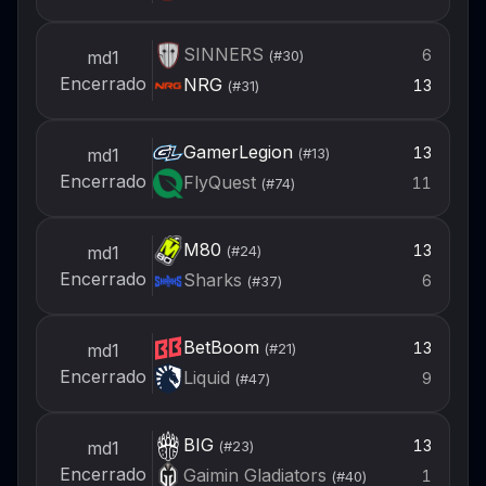
SINNERS
6
md1
(#
30
)
Encerrado
NRG
13
(#
31
)
GamerLegion
13
md1
(#
13
)
Encerrado
FlyQuest
11
(#
74
)
M80
13
md1
(#
24
)
Encerrado
Sharks
6
(#
37
)
BetBoom
13
md1
(#
21
)
Encerrado
Liquid
9
(#
47
)
BIG
13
md1
(#
23
)
Encerrado
Gaimin Gladiators
1
(#
40
)