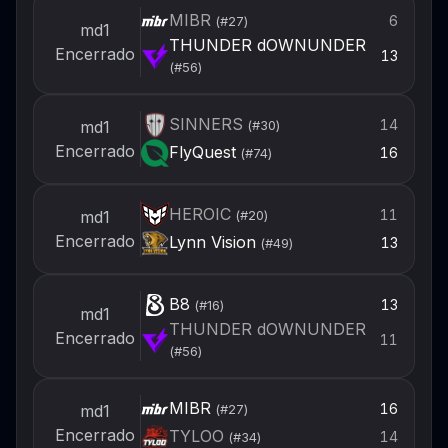
MIBR
6
(#
27
)
md1
THUNDER dOWNUNDER
Encerrado
13
(#
56
)
SINNERS
14
md1
(#
30
)
Encerrado
FlyQuest
16
(#
74
)
HEROIC
11
md1
(#
20
)
Encerrado
Lynn Vision
13
(#
49
)
B8
13
(#
16
)
md1
THUNDER dOWNUNDER
Encerrado
11
(#
56
)
MIBR
16
md1
(#
27
)
Encerrado
TYLOO
14
(#
34
)