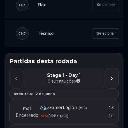
Flex
Selecionar
FLX
Técnico
Selecionar
CHC
Partidas desta rodada
Não perca o próximo evento
Faça login ou crie uma conta agora para
Stage 1 - Day 1
estar pronto para montar seu time quando
6
substituições
o próximo evento abrir.
terça-feira, 2 de junho
Login
GamerLegion
13
md1
(#
13
)
Criar conta
Encerrado
NRG
10
(#
31
)