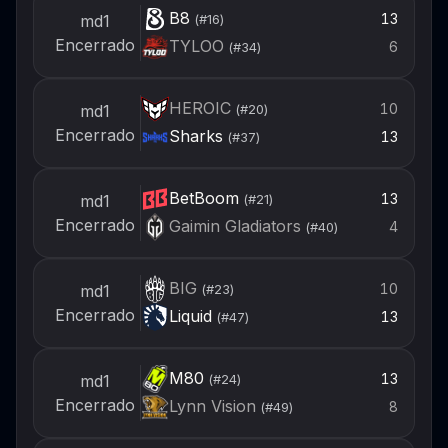
B8
13
md1
(#
16
)
Encerrado
TYLOO
6
(#
34
)
HEROIC
10
md1
(#
20
)
Encerrado
Sharks
13
(#
37
)
BetBoom
13
md1
(#
21
)
Encerrado
Gaimin Gladiators
4
(#
40
)
BIG
10
md1
(#
23
)
Encerrado
Liquid
13
(#
47
)
M80
13
md1
(#
24
)
Encerrado
Lynn Vision
8
(#
49
)