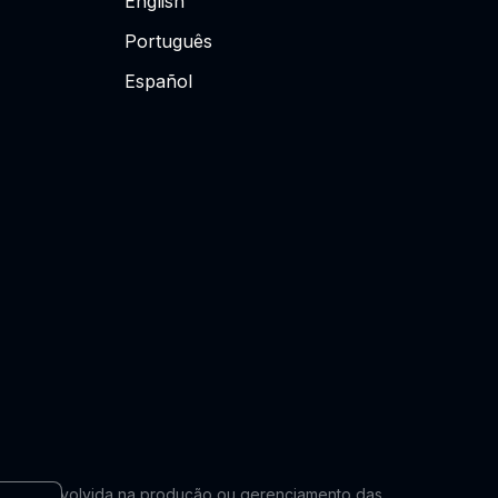
English
Português
Español
lmente envolvida na produção ou gerenciamento das