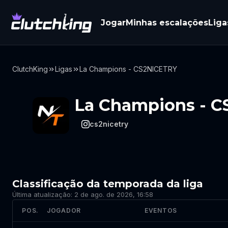
Jogar
Minhas escalações
Liga
ClutchKing
Ligas
La Champions - CS2NICETRY
La Champions - 
cs2nicetry
Classificação da temporada da liga
Última atualização: 2 de ago. de 2026, 16:58
POS.
JOGADOR
EVENTOS
Classificação da temporada da liga