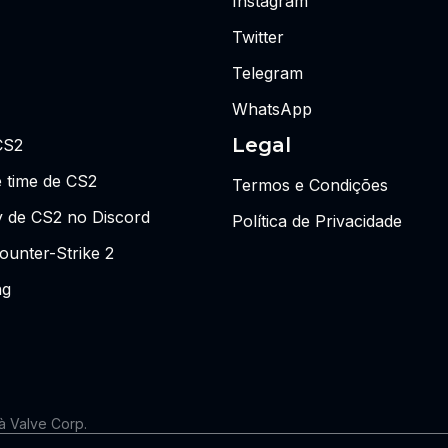
Instagram
Twitter
Telegram
WhatsApp
Legal
CS2
 time de CS2
Termos e Condições
y de CS2 no Discord
Política de Privacidade
ounter-Strike 2
ng
 à Valve Corp.
 as visões ou opiniões da Riot Games ou de qualquer pessoa forma