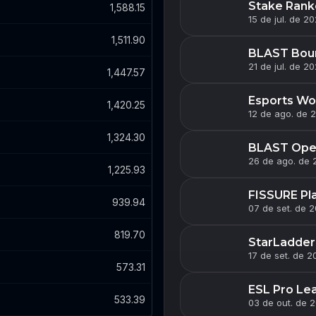
Stake Rank
1,588.15
15 de jul. de 20
1,511.90
BLAST Bou
21 de jul. de 2
1,447.57
Esports Wo
1,420.25
12 de ago. de 
1,324.30
BLAST Open
26 de ago. de 
1,225.93
FISSURE Pl
939.94
07 de set. de 2
819.70
StarLadder 
17 de set. de 2
573.31
ESL Pro Le
533.39
03 de out. de 2