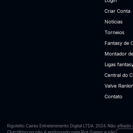
Login
Criar Conta
Notícias
Torneios
Fantasy de 
Montador de
Ligas fantas
Central do C
Valve Ranki
Contato
Rigoletto Caires Entretenimento Digital LTDA. 2024.
Não afiliado
ClutchKing.gg não é endossado pela Riot Games e não reflete