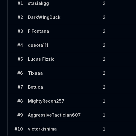
#
1
stasiakgg
2
#
2
DarkW1ngDuck
2
#
3
F.Fontana
2
#
4
queota111
2
#
5
Lucas Fizzio
2
#
6
Tixaaa
2
#
7
Botuca
2
#
8
MightyRecon257
1
#
9
AggressiveTactician607
1
#
10
victorkishima
1