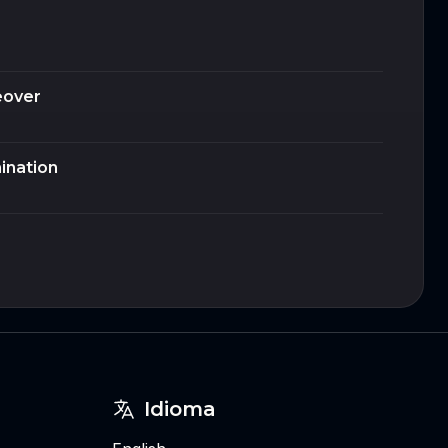
eover
ination
Idioma