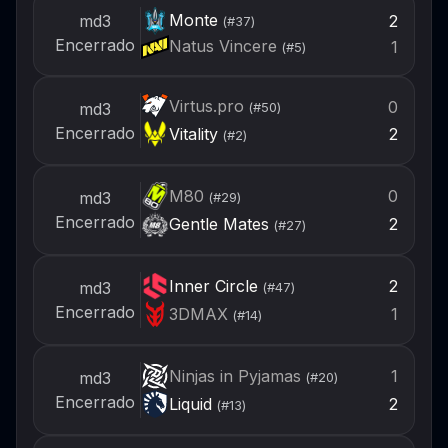
Monte
2
md3
(#
37
)
Encerrado
Natus Vincere
1
(#
5
)
Virtus.pro
0
md3
(#
50
)
Encerrado
Vitality
2
(#
2
)
M80
0
md3
(#
29
)
Encerrado
Gentle Mates
2
(#
27
)
Inner Circle
2
md3
(#
47
)
Encerrado
3DMAX
1
(#
14
)
Ninjas in Pyjamas
1
md3
(#
20
)
Encerrado
Liquid
2
(#
13
)