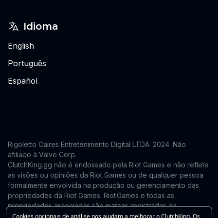
Idioma
English
Português
Español
Rigoletto Caires Entretenimento Digital LTDA. 2024.
Não
afiliado à Valve Corp.
ClutchKing.gg não é endossado pela Riot Games e não reflete
as visões ou opiniões da Riot Games ou de qualquer pessoa
formalmente envolvida na produção ou gerenciamento das
propriedades da Riot Games. Riot Games e todas as
propriedades associadas são marcas registradas da
Riot Games, Inc. Este site é independente e não é endossado
Cookies opcionais de análise nos ajudam a melhorar o ClutchKing. Os