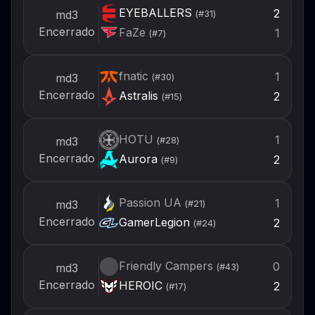
EYEBALLERS
2
md3
(#
31
)
Encerrado
FaZe
1
(#
7
)
fnatic
1
md3
(#
30
)
Encerrado
Astralis
2
(#
15
)
HOTU
1
md3
(#
28
)
Encerrado
Aurora
2
(#
9
)
Passion UA
1
md3
(#
21
)
Encerrado
GamerLegion
2
(#
24
)
Friendly Campers
0
md3
(#
43
)
Encerrado
HEROIC
2
(#
17
)