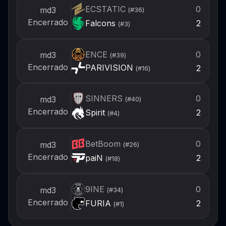
ECSTATIC
0
md3
(#
36
)
Encerrado
Falcons
2
(#
3
)
ENCE
0
md3
(#
39
)
Encerrado
PARIVISION
2
(#
16
)
SINNERS
0
md3
(#
40
)
Encerrado
Spirit
2
(#
4
)
BetBoom
0
md3
(#
26
)
Encerrado
paiN
2
(#
18
)
9INE
0
md3
(#
34
)
Encerrado
FURIA
2
(#
1
)