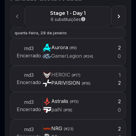
Faça login ou crie uma conta agora para
Stage 1 - Day 1
estar pronto para montar seu time quando
6
substituições
o próximo evento abrir.
quarta-feira, 28 de janeiro
Login
Aurora
2
md3
(#
9
)
Criar conta
Encerrado
GamerLegion
0
(#
24
)
HEROIC
1
md3
(#
17
)
Encerrado
PARIVISION
2
(#
16
)
Astralis
2
md3
(#
15
)
Encerrado
paiN
0
(#
18
)
NRG
2
md3
(#
23
)