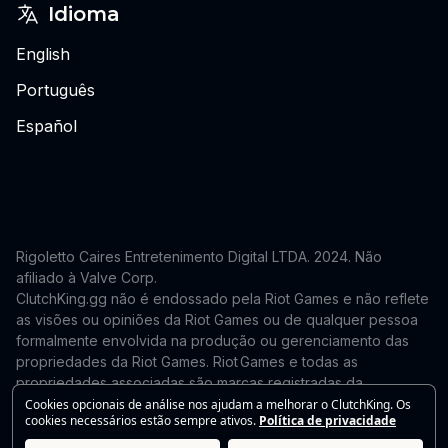
Idioma
English
Português
Español
Rigoletto Caires Entretenimento Digital LTDA. 2024.
Não
afiliado à Valve Corp.
ClutchKing.gg não é endossado pela Riot Games e não reflete
as visões ou opiniões da Riot Games ou de qualquer pessoa
formalmente envolvida na produção ou gerenciamento das
propriedades da Riot Games. Riot Games e todas as
propriedades associadas são marcas registradas da
Riot Games, Inc. Este site é independente e não é endossado
Cookies opcionais de análise nos ajudam a melhorar o ClutchKing. Os
cookies necessários estão sempre ativos.
Política de privacidade
nem afiliado à Riot Games. Para solicitações de remoção ou
correção, entre em contato: support@clutchking.com.br