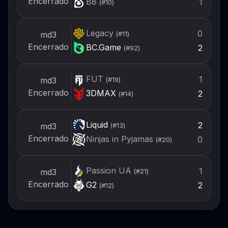
Encerrado
B8
1
(#
10
)
Legacy
0
md3
(#
11
)
Encerrado
BC.Game
2
(#
92
)
FUT
1
md3
(#
19
)
Encerrado
3DMAX
2
(#
14
)
Liquid
2
md3
(#
13
)
Encerrado
Ninjas in Pyjamas
0
(#
20
)
Passion UA
1
md3
(#
21
)
Encerrado
G2
2
(#
12
)