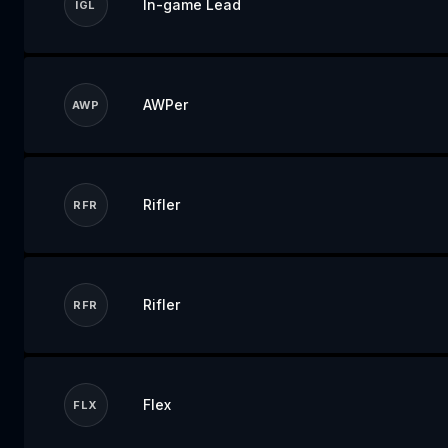
In-game Lead
IGL
AWPer
AWP
Rifler
RFR
Rifler
RFR
Flex
FLX