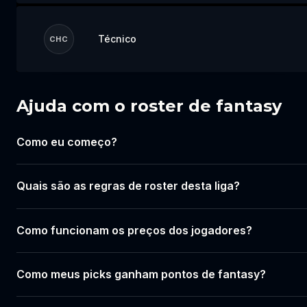
Técnico
CHC
Ajuda com o roster de fantasy
Faça login para montar seu
time
Como eu começo?
Faça login ou crie uma conta para começar
a montar sua escalação para este evento.
Quais são as regras de roster desta liga?
Login
Como funcionam os preços dos jogadores?
Criar conta
Como meus picks ganham pontos de fantasy?