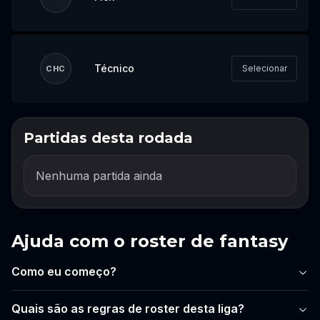
Técnico
Selecionar
CHC
Partidas desta rodada
Faça login para montar seu
time
Nenhuma partida ainda
Faça login ou crie uma conta para começar
a montar sua escalação para este evento.
Login
Ajuda com o roster de fantasy
Criar conta
Como eu começo?
Quais são as regras de roster desta liga?