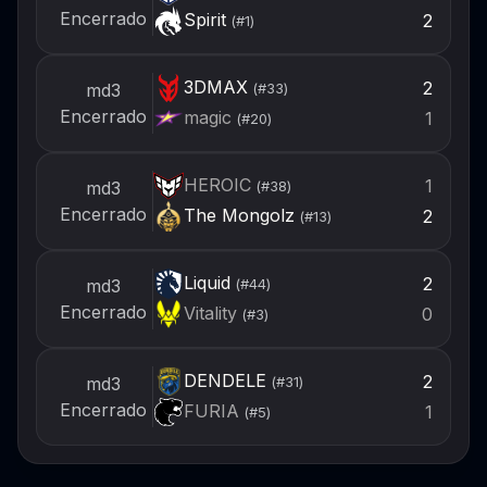
Encerrado
Spirit
2
(#
1
)
3DMAX
2
md3
(#
33
)
Encerrado
magic
1
(#
20
)
HEROIC
1
md3
(#
38
)
Encerrado
The Mongolz
2
(#
13
)
Liquid
2
md3
(#
44
)
Encerrado
Vitality
0
(#
3
)
DENDELE
2
md3
(#
31
)
Encerrado
FURIA
1
(#
5
)