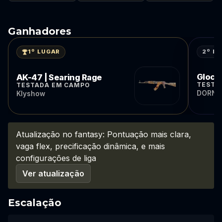
Ganhadores
2º L
1º LUGAR
Glock-
AK-47 | Searing Rage
TESTA
TESTADA EM CAMPO
DORNE
Klyshow
Atualização no fantasy: Pontuação mais clara,
vaga flex, precificação dinâmica, e mais
configurações de liga
Ver atualização
Escalação