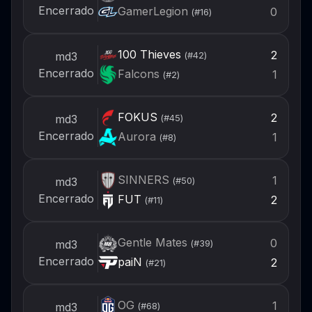
Encerrado
GamerLegion
0
(#
16
)
100 Thieves
2
md3
(#
42
)
Encerrado
Falcons
1
(#
2
)
FOKUS
2
md3
(#
45
)
Encerrado
Aurora
1
(#
8
)
SINNERS
1
md3
(#
50
)
Encerrado
FUT
2
(#
11
)
Gentle Mates
0
md3
(#
39
)
Encerrado
paiN
2
(#
21
)
OG
1
md3
(#
68
)