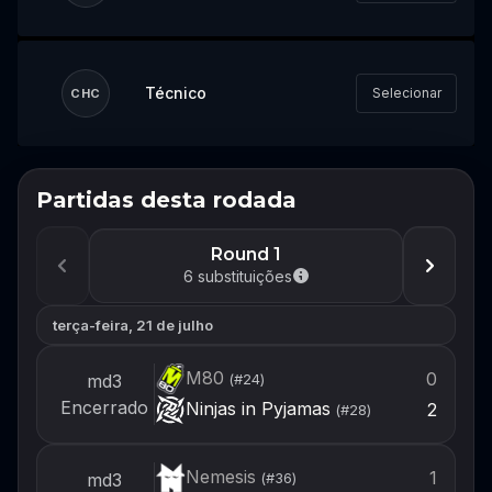
Técnico
Selecionar
CHC
Partidas desta rodada
Não perca o próximo evento
Faça login ou crie uma conta agora para
Round 1
estar pronto para montar seu time quando
6
substituições
o próximo evento abrir.
terça-feira, 21 de julho
Login
M80
0
md3
(#
24
)
Criar conta
Encerrado
Ninjas in Pyjamas
2
(#
28
)
Nemesis
1
md3
(#
36
)