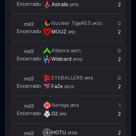
Encerrado
Astralis
2
(#
15
)
Nuclear TigeRES
0
md3
(#
32
)
Encerrado
MOUZ
2
(#
6
)
Alliance
0
md3
(#
27
)
Encerrado
Wildcard
2
(#
30
)
EYEBALLERS
0
md3
(#
41
)
Encerrado
FaZe
2
(#
23
)
Nemiga
1
md3
(#
51
)
Encerrado
G2
2
(#
9
)
HOTU
2
md3
(#
34
)