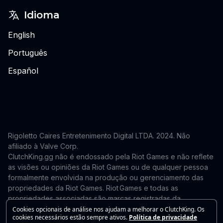
Idioma
English
Português
Español
Rigoletto Caires Entretenimento Digital LTDA. 2024.
Não
afiliado à Valve Corp.
ClutchKing.gg não é endossado pela Riot Games e não reflete
as visões ou opiniões da Riot Games ou de qualquer pessoa
formalmente envolvida na produção ou gerenciamento das
propriedades da Riot Games. Riot Games e todas as
propriedades associadas são marcas registradas da
Riot Games, Inc. Este site é independente e não é endossado
Cookies opcionais de análise nos ajudam a melhorar o ClutchKing. Os
cookies necessários estão sempre ativos.
Política de privacidade
nem afiliado à Riot Games. Para solicitações de remoção ou