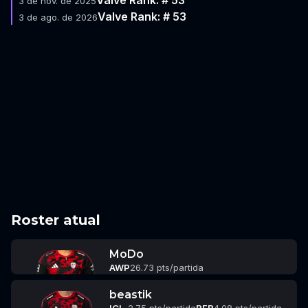
3 de nov. de 2025
Valve Rank: # 53
3 de ago. de 2026
Roster atual
MoDo
AWP
26.73 pts/partida
beastik