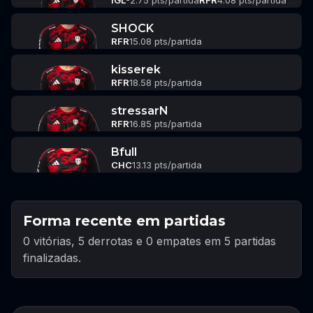
IGL
-2.75 pts/partida
RFR
4.08 pts/partida
SHOCK
RFR
15.08 pts/partida
kisserek
RFR
18.58 pts/partida
stressarN
RFR
16.85 pts/partida
Bfull
CHC
13.13 pts/partida
Forma recente em partidas
0 vitórias, 5 derrotas e 0 empates em 5 partidas
finalizadas.