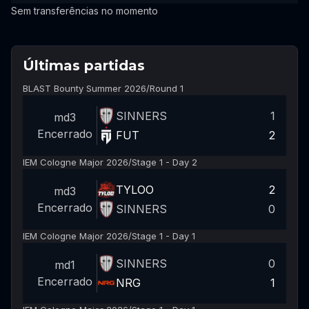
Sem transferências no momento
Últimas partidas
BLAST Bounty Summer 2026
/
Round 1
SINNERS
1
md3
Encerrado
FUT
2
IEM Cologne Major 2026
/
Stage 1 - Day 2
TYLOO
2
md3
Encerrado
SINNERS
0
IEM Cologne Major 2026
/
Stage 1 - Day 1
SINNERS
0
md1
Encerrado
NRG
1