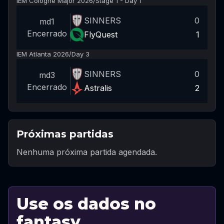
IEM Cologne Major 2026
/
Stage 1 - Day 1
SINNERS
0
md1
Encerrado
FlyQuest
1
IEM Atlanta 2026
/
Day 3
SINNERS
0
md3
Encerrado
Astralis
2
Próximas partidas
Nenhuma próxima partida agendada.
Use os dados no
fantasy