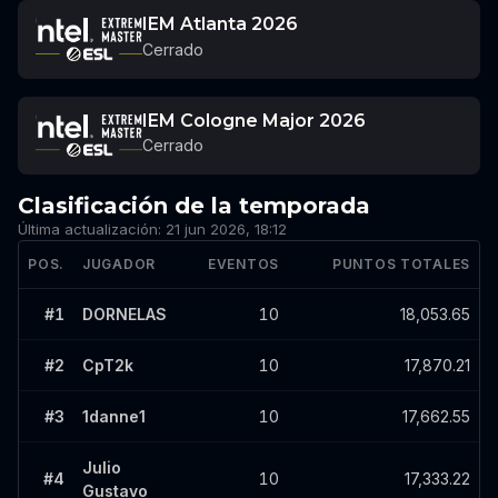
IEM Atlanta 2026
Cerrado
IEM Cologne Major 2026
Cerrado
Clasificación de la temporada
Última actualización: 21 jun 2026, 18:12
POS.
JUGADOR
EVENTOS
PUNTOS TOTALES
Clasificación de la temporada
#
1
DORNELAS
10
18,053.65
#
2
CpT2k
10
17,870.21
#
3
1danne1
10
17,662.55
Julio
#
4
10
17,333.22
Gustavo