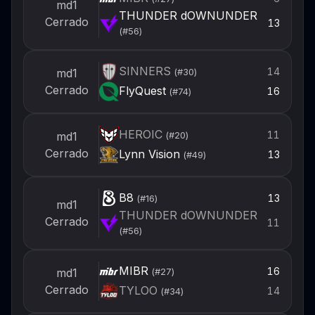
md1
THUNDER dOWNUNDER
Cerrado
13
(#
56
)
SINNERS
14
md1
(#
30
)
Cerrado
FlyQuest
16
(#
74
)
HEROIC
11
md1
(#
20
)
Cerrado
Lynn Vision
13
(#
49
)
B8
13
(#
16
)
md1
THUNDER dOWNUNDER
Cerrado
11
(#
56
)
MIBR
16
md1
(#
27
)
Cerrado
TYLOO
14
(#
34
)