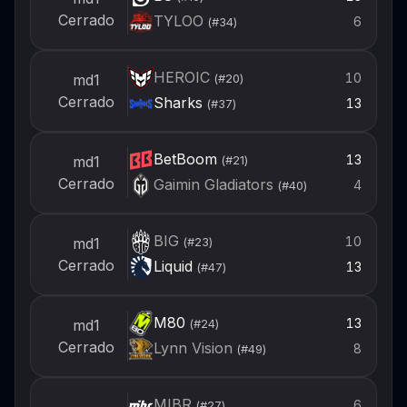
Cerrado
TYLOO
6
(#
34
)
HEROIC
10
md1
(#
20
)
Cerrado
Sharks
13
(#
37
)
BetBoom
13
md1
(#
21
)
Cerrado
Gaimin Gladiators
4
(#
40
)
BIG
10
md1
(#
23
)
Cerrado
Liquid
13
(#
47
)
M80
13
md1
(#
24
)
Cerrado
Lynn Vision
8
(#
49
)
MIBR
6
(#
27
)