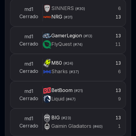
SINNERS
6
md1
(#
30
)
Cerrado
NRG
13
(#
31
)
GamerLegion
13
md1
(#
13
)
Cerrado
FlyQuest
11
(#
74
)
M80
13
md1
(#
24
)
Cerrado
Sharks
6
(#
37
)
BetBoom
13
md1
(#
21
)
Cerrado
Liquid
9
(#
47
)
BIG
13
md1
(#
23
)
Cerrado
Gaimin Gladiators
1
(#
40
)