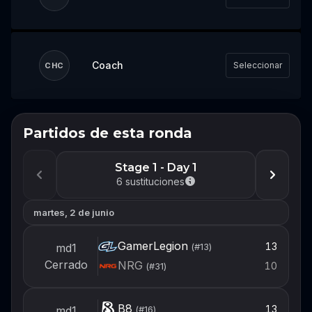
Coach
Seleccionar
CHC
Partidos de esta ronda
No te pierdas el próximo
evento
Stage 1 - Day 1
Inicia sesión o crea una cuenta ahora para
6
sustituciones
estar listo para armar tu equipo cuando se
abra el próximo evento.
martes, 2 de junio
Iniciar sesión
GamerLegion
13
md1
(#
13
)
Cerrado
NRG
10
(#
31
)
Crear cuenta
B8
13
md1
(#
16
)