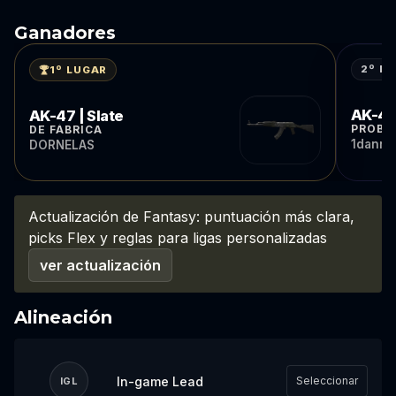
Ganadores
2º L
1º LUGAR
AK-47
AK-47 | Slate
PROBA
DE FÁBRICA
1danne
DORNELAS
Actualización de Fantasy: puntuación más clara,
picks Flex y reglas para ligas personalizadas
ver actualización
Alineación
In-game Lead
Seleccionar
IGL