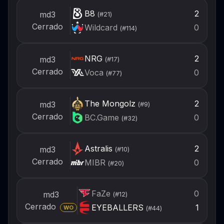
B8
2
md3
(#
21
)
Cerrado
Wildcard
0
(#
114
)
NRG
2
md3
(#
17
)
Cerrado
Voca
0
(#
77
)
The Mongolz
2
md3
(#
9
)
Cerrado
BC.Game
0
(#
32
)
Astralis
2
md3
(#
10
)
Cerrado
MIBR
0
(#
20
)
FaZe
0
md3
(#
12
)
Cerrado
EYEBALLERS
1
(#
44
)
WO