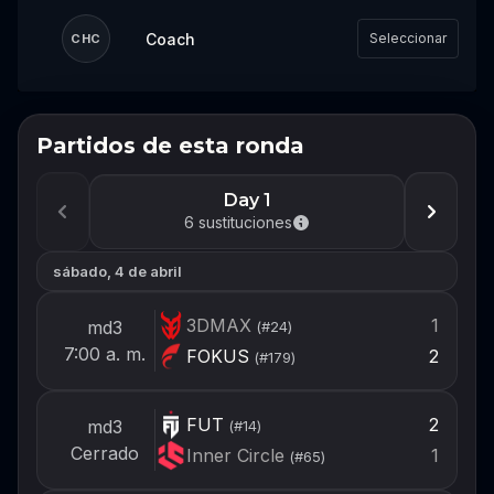
Coach
Seleccionar
CHC
Partidos de esta ronda
No te pierdas el próximo
evento
Day 1
Inicia sesión o crea una cuenta ahora para
6
sustituciones
estar listo para armar tu equipo cuando se
abra el próximo evento.
sábado, 4 de abril
Iniciar sesión
3DMAX
1
md3
(#
24
)
7:00 a. m.
FOKUS
2
(#
179
)
Crear cuenta
FUT
2
md3
(#
14
)
Cerrado
Inner Circle
1
(#
65
)