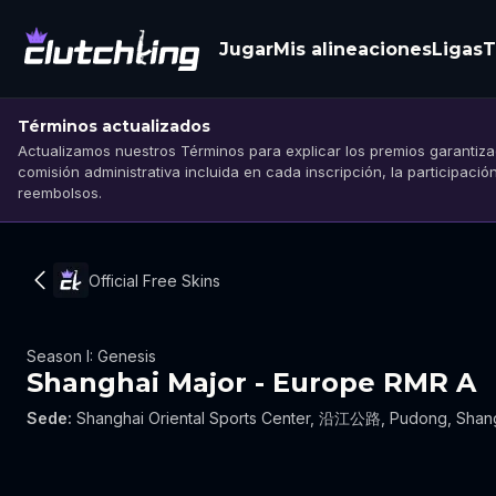
Jugar
Mis alineaciones
Ligas
T
Términos actualizados
Actualizamos nuestros Términos para explicar los premios garantizad
comisión administrativa incluida en cada inscripción, la participació
reembolsos.
Official Free Skins
Season I: Genesis
Shanghai Major - Europe RMR A
Sede
:
Shanghai Oriental Sports Center, 沿江公路, Pudong, Shang