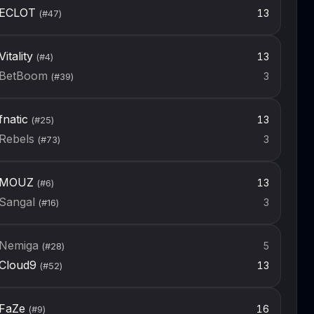
ECLOT
13
(#
47
)
Vitality
13
(#
4
)
BetBoom
3
(#
39
)
fnatic
13
(#
25
)
Rebels
3
(#
73
)
MOUZ
13
(#
6
)
Sangal
3
(#
16
)
Nemiga
5
(#
28
)
Cloud9
13
(#
52
)
FaZe
16
(#
9
)