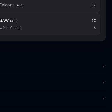
Falcons
12
(#
24
)
SAW
13
(#
12
)
UNiTY
8
(#
82
)