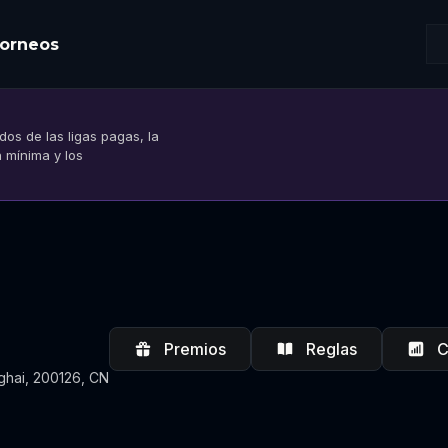
orneos
os de las ligas pagas, la
n mínima y los
Premios
Reglas
C
hai, 200126, CN