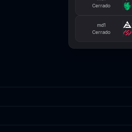
Cerrado
md1
Cerrado