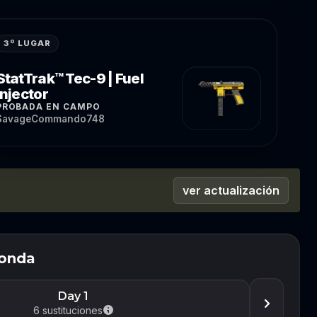
3º LUGAR
StatTrak™ Tec-9 | Fuel
Injector
PROBADA EN CAMPO
SavageCommando748
ver actualización
ronda
Day 1
6
sustituciones