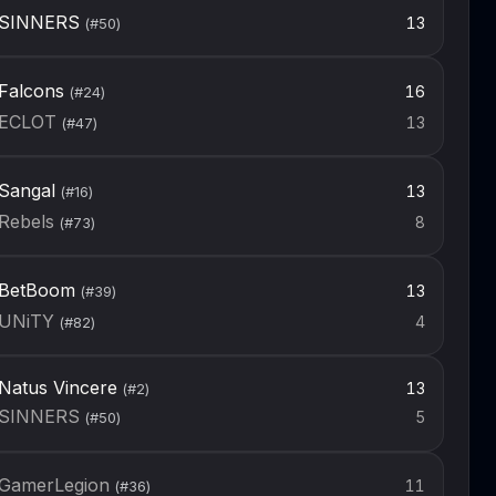
SINNERS
13
(#
50
)
Falcons
16
(#
24
)
ECLOT
13
(#
47
)
Sangal
13
(#
16
)
Rebels
8
(#
73
)
BetBoom
13
(#
39
)
UNiTY
4
(#
82
)
Natus Vincere
13
(#
2
)
SINNERS
5
(#
50
)
GamerLegion
11
(#
36
)