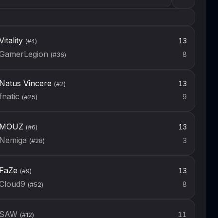
Vitality
13
(#
4
)
GamerLegion
8
(#
36
)
Natus Vincere
13
(#
2
)
fnatic
9
(#
25
)
MOUZ
13
(#
6
)
Nemiga
3
(#
28
)
FaZe
13
(#
9
)
Cloud9
8
(#
52
)
SAW
11
(#
12
)