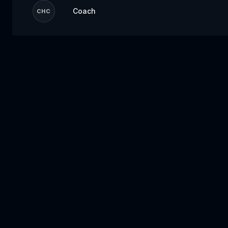
Coach
CHC
No te pierdas el próximo
evento
Inicia sesión o crea una cuenta ahora para
estar listo para armar tu equipo cuando se
abra el próximo evento.
Iniciar sesión
Crear cuenta