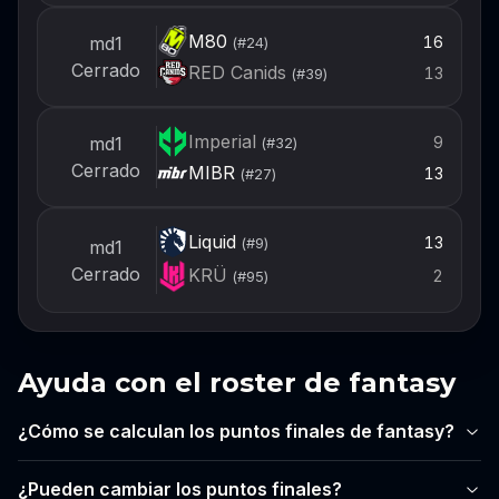
M80
16
md1
(#
24
)
Cerrado
RED Canids
13
(#
39
)
Imperial
9
md1
(#
32
)
Cerrado
MIBR
13
(#
27
)
Liquid
13
(#
9
)
md1
Cerrado
KRÜ
2
(#
95
)
Ayuda con el roster de fantasy
¿Cómo se calculan los puntos finales de fantasy?
¿Pueden cambiar los puntos finales?