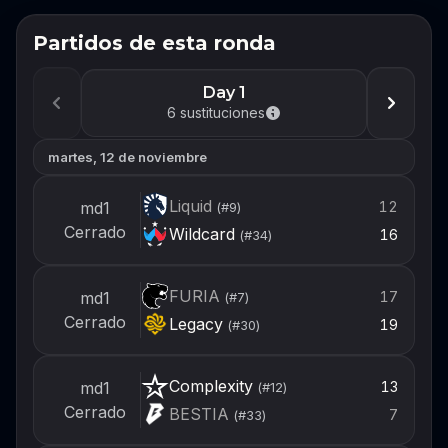
Partidos de esta ronda
No te pierdas el próximo
evento
Day 1
Inicia sesión o crea una cuenta ahora para
6
sustituciones
estar listo para armar tu equipo cuando se
abra el próximo evento.
martes, 12 de noviembre
Iniciar sesión
Liquid
12
md1
(#
9
)
Cerrado
Wildcard
16
(#
34
)
Crear cuenta
FURIA
17
md1
(#
7
)
Cerrado
Legacy
19
(#
30
)
Complexity
13
md1
(#
12
)
Cerrado
BESTIA
7
(#
33
)