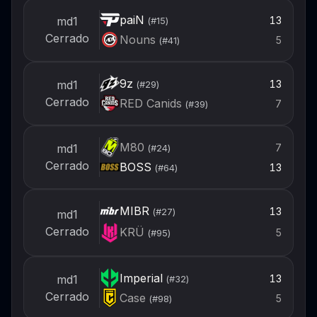
paiN
13
md1
(#
15
)
Cerrado
Nouns
5
(#
41
)
9z
13
md1
(#
29
)
Cerrado
RED Canids
7
(#
39
)
M80
7
md1
(#
24
)
Cerrado
BOSS
13
(#
64
)
MIBR
13
(#
27
)
md1
Cerrado
KRÜ
5
(#
95
)
Imperial
13
md1
(#
32
)
Cerrado
Case
5
(#
98
)