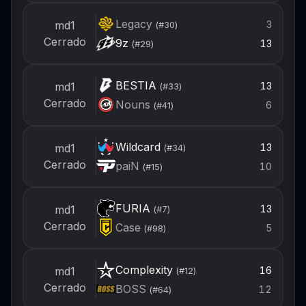
Legacy
3
md1
(#
30
)
Cerrado
9z
13
(#
29
)
BESTIA
13
md1
(#
33
)
Cerrado
Nouns
6
(#
41
)
Wildcard
13
md1
(#
34
)
Cerrado
paiN
10
(#
15
)
FURIA
13
md1
(#
7
)
Cerrado
Case
5
(#
98
)
Complexity
16
md1
(#
12
)
Cerrado
BOSS
12
(#
64
)