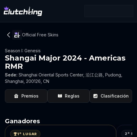
Official Free Skins
Season I: Genesis
Shangai Major 2024 - Americas
RMR
Sede
:
Shanghai Oriental Sports Center, 沿江公路, Pudong,
Shanghai, 200126, CN
Premios
Reglas
Clasificación
Ganadores
2º L
1º LUGAR