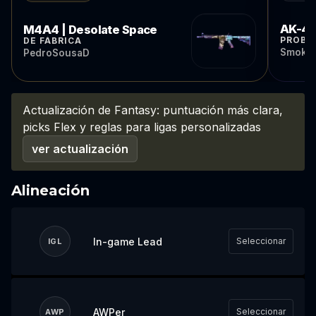
AK-47
M4A4 | Desolate Space
PROBA
DE FÁBRICA
Smokin
PedroSousaD
Actualización de Fantasy: puntuación más clara,
picks Flex y reglas para ligas personalizadas
ver actualización
Alineación
In-game Lead
Seleccionar
IGL
AWPer
Seleccionar
AWP