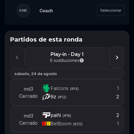
Coach
Seleccionar
CHC
Partidos de esta ronda
No te pierdas el próximo
evento
Play-in - Day 1
Inicia sesión o crea una cuenta ahora para
6
sustituciones
estar listo para armar tu equipo cuando se
abra el próximo evento.
sábado, 24 de agosto
Iniciar sesión
Falcons
1
md3
(#
14
)
Cerrado
9z
2
(#
12
)
Crear cuenta
paiN
2
md3
(#
18
)
Cerrado
BetBoom
1
(#
25
)