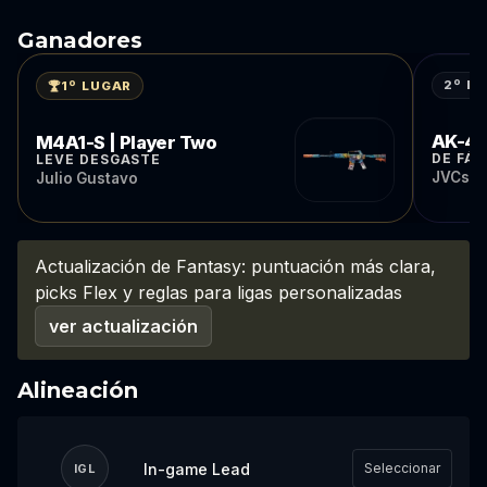
Ganadores
2º L
1º LUGAR
AK-47 
M4A1-S | Player Two
DE FÁB
LEVE DESGASTE
JVCss
Julio Gustavo
Actualización de Fantasy: puntuación más clara,
picks Flex y reglas para ligas personalizadas
ver actualización
Alineación
In-game Lead
Seleccionar
IGL