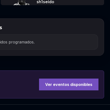
sh1seido
s
idos programados.
Ver eventos disponibles