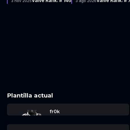
Valve Rank: # 146
Valve Rank: # 
3 nov 2025
3 ago 2026
Plantilla actual
fr0k