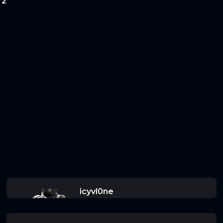
72
icyvl0ne