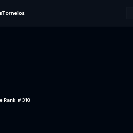
s
Torneios
e Rank: # 310