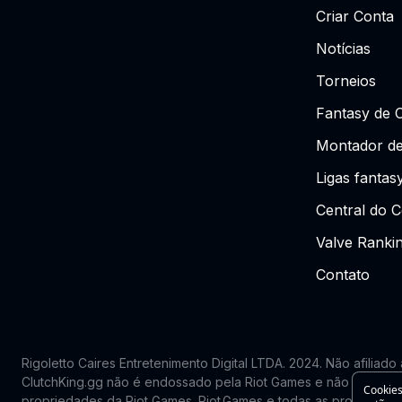
Criar Conta
Notícias
Torneios
Fantasy de 
Montador de
Ligas fantas
Central do C
Valve Ranki
Contato
Rigoletto Caires Entretenimento Digital LTDA. 2024.
Não afiliado
ClutchKing.gg não é endossado pela Riot Games e não reflete
Cookies
propriedades da Riot Games. Riot Games e todas as propriedade