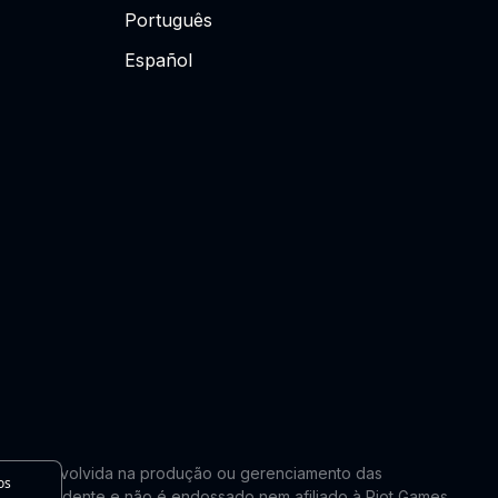
Português
Español
lmente envolvida na produção ou gerenciamento das
os
 é independente e não é endossado nem afiliado à Riot Games.