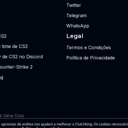
Twitter
Telegram
WhatsApp
Legal
CS2
 time de CS2
Termos e Condições
y de CS2 no Discord
Política de Privacidade
ounter-Strike 2
ng
 à Valve Corp.
 as visões ou opiniões da Riot Games ou de qualquer pessoa forma
 opcionais de análise nos ajudam a melhorar o ClutchKing. Os cookies necessári
s associadas são marcas registradas da Riot Games, Inc. Este site