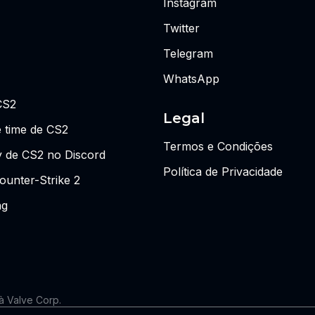
Instagram
Twitter
Telegram
WhatsApp
CS2
Legal
 time de CS2
Termos e Condições
y de CS2 no Discord
Política de Privacidade
ounter-Strike 2
ng
 à Valve Corp.
 as visões ou opiniões da Riot Games ou de qualquer pessoa forma