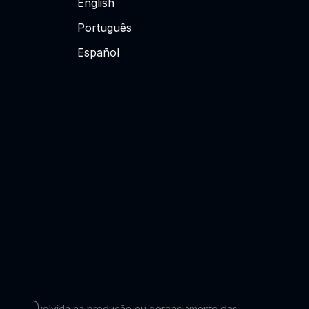
English
Português
Español
lmente envolvida na produção ou gerenciamento das