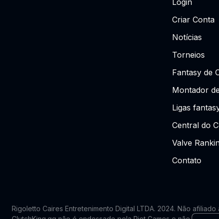
Login
Criar Conta
Notícias
Torneios
Fantasy de 
Montador de
Ligas fantas
Central do C
Valve Ranki
Contato
Rigoletto Caires Entretenimento Digital LTDA. 2024.
Não afiliado
ClutchKing.gg não é endossado pela Riot Games e não reflete