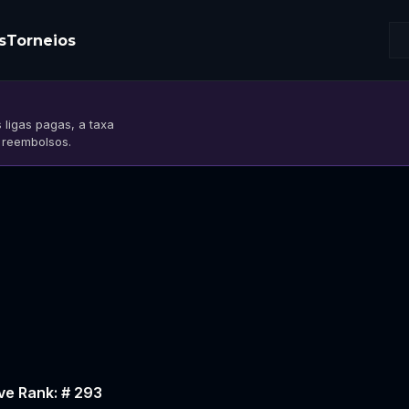
s
Torneios
 ligas pagas, a taxa
s reembolsos.
ve Rank: # 293