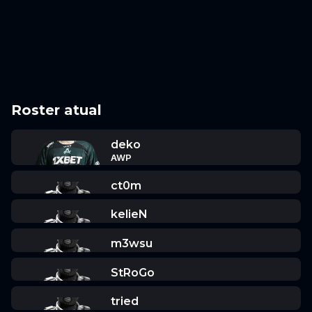
Roster atual
deko
AWP
ct0m
kelieN
m3wsu
StRoGo
tried