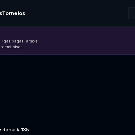
s
Torneios
 ligas pagas, a taxa
s reembolsos.
 Rank: # 135