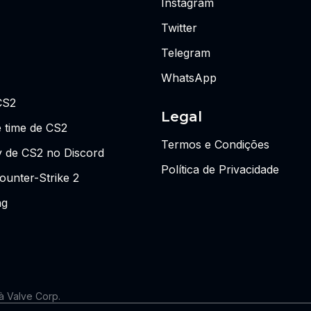
Instagram
Twitter
Telegram
WhatsApp
CS2
Legal
 time de CS2
Termos e Condições
y de CS2 no Discord
Política de Privacidade
ounter-Strike 2
ng
 à Valve Corp.
 as visões ou opiniões da Riot Games ou de qualquer pessoa forma