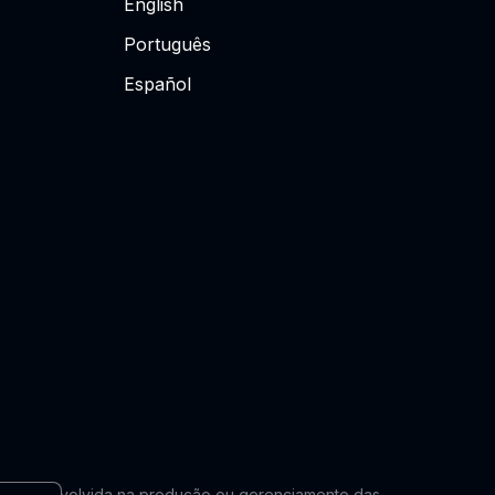
English
Português
Español
lmente envolvida na produção ou gerenciamento das