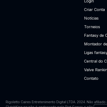
Login
Criar Conta
Notícias
Torneios
Fantasy de 
Montador de
Ligas fantas
Central do C
Valve Ranki
Contato
Rigoletto Caires Entretenimento Digital LTDA. 2024.
Não afiliado
ClutchKing.gg não é endossado pela Riot Games e não reflete