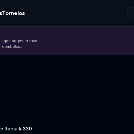
s
Torneios
 ligas pagas, a taxa
s reembolsos.
e Rank: # 330