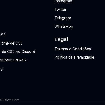
Instagram
Twitter
Telegram
WhatsApp
CS2
Legal
 time de CS2
Termos e Condições
y de CS2 no Discord
Política de Privacidade
ounter-Strike 2
ng
 à Valve Corp.
 as visões ou opiniões da Riot Games ou de qualquer pessoa forma