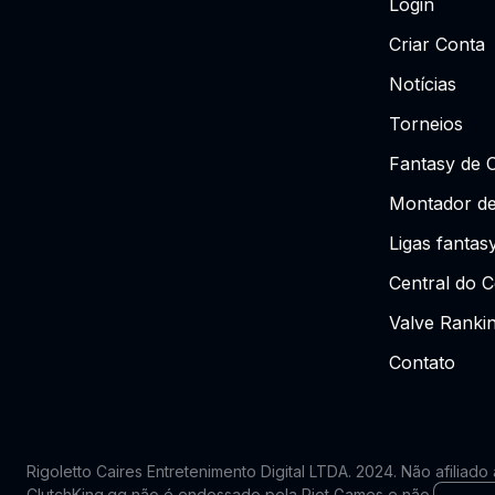
Login
Criar Conta
Notícias
Torneios
Fantasy de 
Montador de
Ligas fantas
Central do C
Valve Ranki
Contato
Rigoletto Caires Entretenimento Digital LTDA. 2024.
Não afiliado
ClutchKing.gg não é endossado pela Riot Games e não reflete