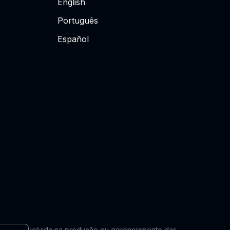
English
Português
Español
lmente envolvida na produção ou gerenciamento das