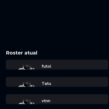
Roster atual
futoi
Tatu
vtnn