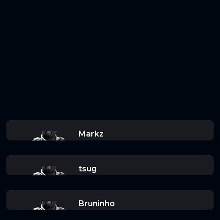
Markz
tsug
Bruninho