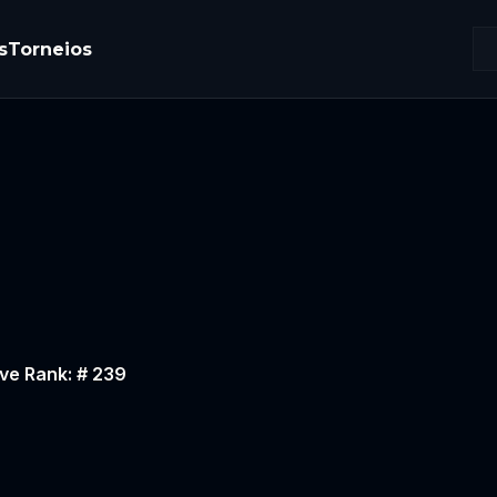
s
Torneios
ve Rank: # 239