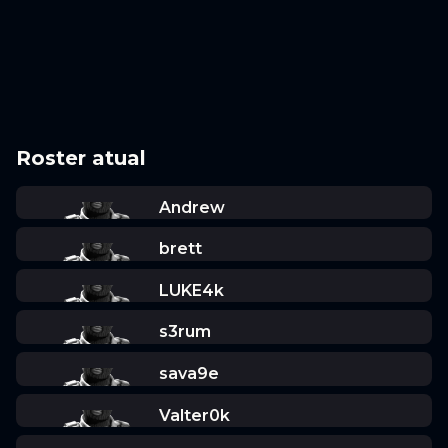
Roster atual
Andrew
brett
LUKE4k
s3rum
sava9e
Valter0k