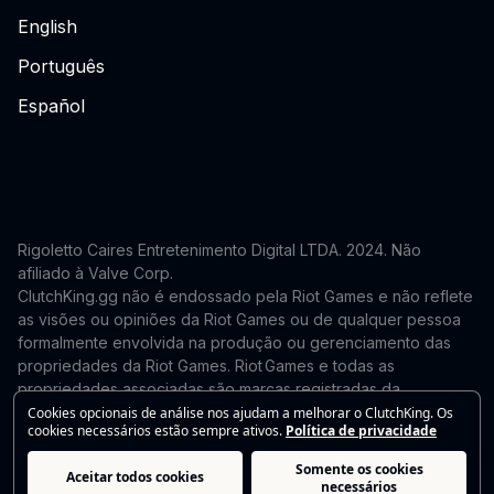
English
Português
Español
Rigoletto Caires Entretenimento Digital LTDA. 2024.
Não
afiliado à Valve Corp.
ClutchKing.gg não é endossado pela Riot Games e não reflete
as visões ou opiniões da Riot Games ou de qualquer pessoa
formalmente envolvida na produção ou gerenciamento das
propriedades da Riot Games. Riot Games e todas as
propriedades associadas são marcas registradas da
Riot Games, Inc. Este site é independente e não é endossado
Cookies opcionais de análise nos ajudam a melhorar o ClutchKing. Os
cookies necessários estão sempre ativos.
Política de privacidade
nem afiliado à Riot Games. Para solicitações de remoção ou
correção, entre em contato: support@clutchking.com.br
Somente os cookies
Aceitar todos cookies
necessários