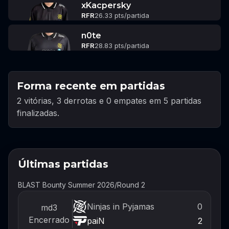
xKacpersky
RFR
26.33 pts/partida
n0te
RFR
28.83 pts/partida
Forma recente em partidas
2 vitórias, 3 derrotas e 0 empates em 5 partidas
finalizadas.
Últimas partidas
BLAST Bounty Summer 2026
/
Round 2
Ninjas in Pyjamas
0
md3
Encerrado
paiN
2