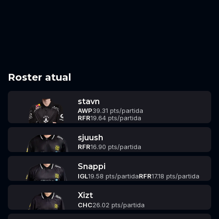
Roster atual
stavn
AWP
39.31 pts/partida
RFR
19.64 pts/partida
sjuush
RFR
16.90 pts/partida
Snappi
IGL
19.58 pts/partida
RFR
17.18 pts/partida
Xizt
CHC
26.02 pts/partida