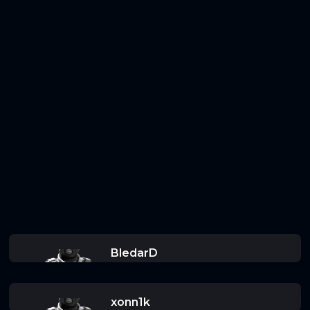
BledarD
xonn1k