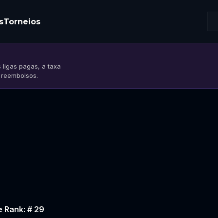
s
Torneios
 ligas pagas, a taxa
s reembolsos.
e Rank: # 29