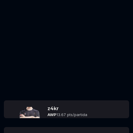
z4kr
AWP
13.67 pts/partida