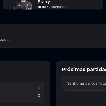
Starry
RFR
8.50 pts/partida
izadas.
Próximas partida
Nenhuma partida futu
2
0