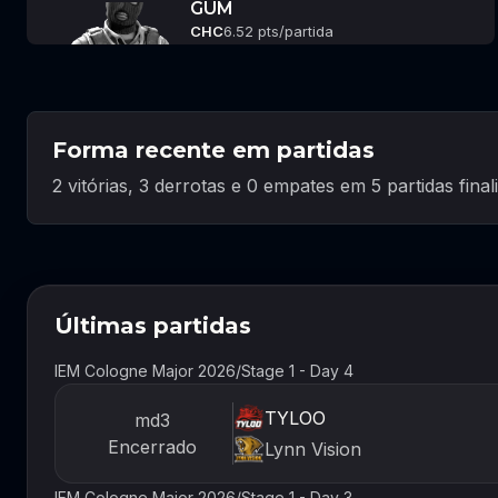
GUM
CHC
6.52 pts/partida
Forma recente em partidas
2 vitórias, 3 derrotas e 0 empates em 5 partidas final
Últimas partidas
IEM Cologne Major 2026
/
Stage 1 - Day 4
TYLOO
md3
Encerrado
Lynn Vision
IEM Cologne Major 2026
/
Stage 1 - Day 3