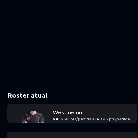
Roster atual
Westmelon
IGL
-2.96 pts/partida
RFR
8.95 pts/partida