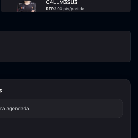
C4LLM3SU3
RFR
3.90 pts/partida
s
ra agendada.