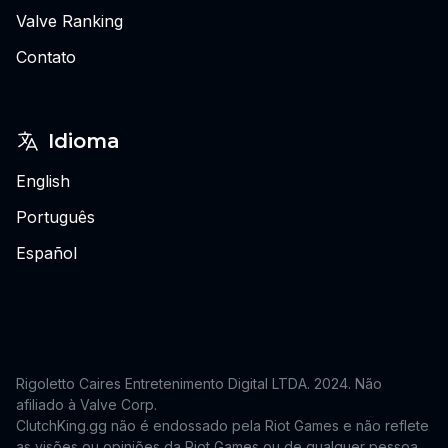
Valve Ranking
Contato
Idioma
English
Português
Español
Rigoletto Caires Entretenimento Digital LTDA. 2024.
Não
afiliado à Valve Corp.
ClutchKing.gg não é endossado pela Riot Games e não reflete
as visões ou opiniões da Riot Games ou de qualquer pessoa