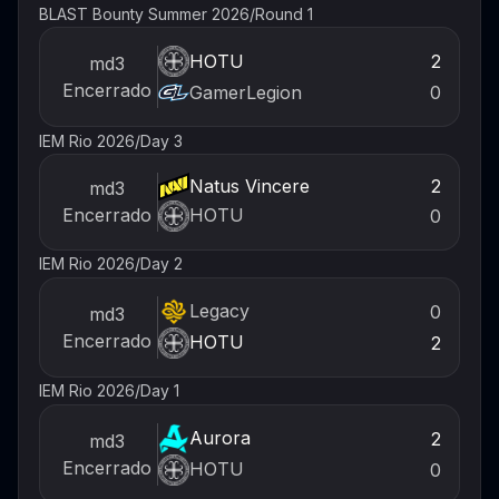
BLAST Bounty Summer 2026
/
Round 1
HOTU
2
md3
Encerrado
GamerLegion
0
IEM Rio 2026
/
Day 3
Natus Vincere
2
md3
HOTU
Encerrado
0
IEM Rio 2026
/
Day 2
Legacy
0
md3
Encerrado
HOTU
2
IEM Rio 2026
/
Day 1
Aurora
2
md3
Encerrado
HOTU
0