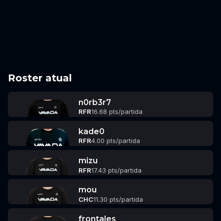
Roster atual
n0rb3r7
RFR
16.68 pts/partida
kade0
RFR
4.00 pts/partida
mizu
RFR
17.43 pts/partida
mou
CHC
11.30 pts/partida
frontales