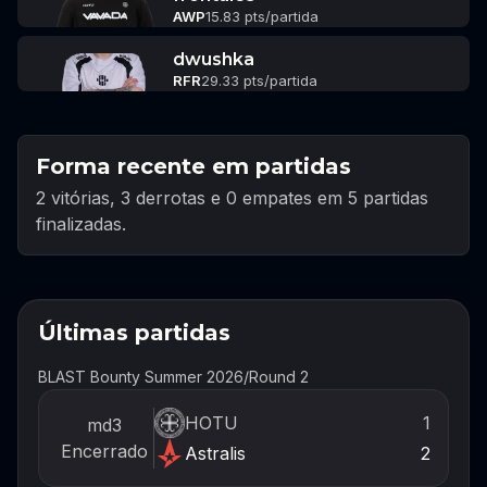
AWP
15.83 pts/partida
dwushka
RFR
29.33 pts/partida
Forma recente em partidas
2 vitórias, 3 derrotas e 0 empates em 5 partidas
finalizadas.
Últimas partidas
BLAST Bounty Summer 2026
/
Round 2
HOTU
1
md3
Encerrado
Astralis
2