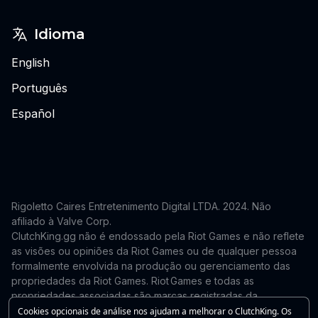
Idioma
English
Português
Español
Rigoletto Caires Entretenimento Digital LTDA. 2024.
Não
afiliado à Valve Corp.
ClutchKing.gg não é endossado pela Riot Games e não reflete
as visões ou opiniões da Riot Games ou de qualquer pessoa
formalmente envolvida na produção ou gerenciamento das
propriedades da Riot Games. Riot Games e todas as
propriedades associadas são marcas registradas da
Riot Games, Inc. Este site é independente e não é endossado
Cookies opcionais de análise nos ajudam a melhorar o ClutchKing. Os