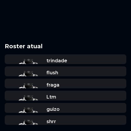
Roster atual
trindade
flush
fraga
Ltm
guizo
shrr