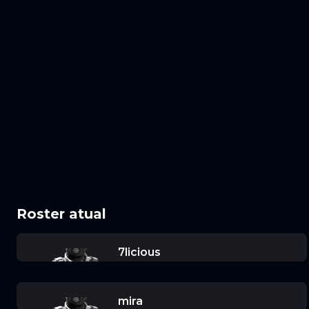
Roster atual
7licious
mira