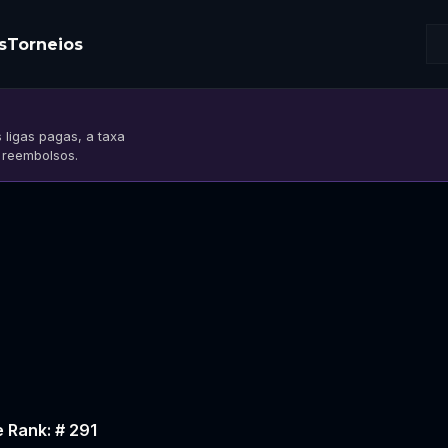
s
Torneios
 ligas pagas, a taxa
s reembolsos.
e Rank: # 291