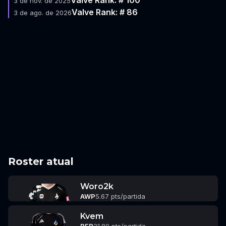
3 de nov. de 2025
Valve Rank: # 86
3 de ago. de 2026
Roster atual
Woro2k
AWP
5.67 pts/partida
Kvem