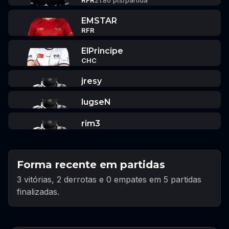
RFR
21.80 pts/partida
EMSTAR
RFR
ElPrincipe
CHC
jresy
lugseN
rim3
Forma recente em partidas
3 vitórias, 2 derrotas e 0 empates em 5 partidas
finalizadas.