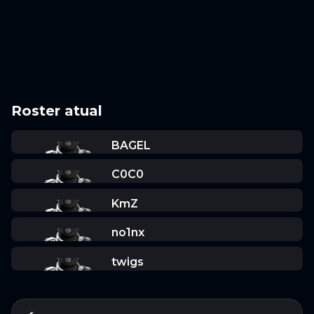
Roster atual
BAGEL
C0C0
KmZ
no1nx
twigs