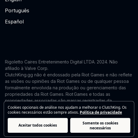
Português
Español
Rigoletto Caires Entretenimento Digital LTDA. 2024.
Não
afiliado à Valve Corp.
ClutchKing.gg não é endossado pela Riot Games e não reflete
as visões ou opiniões da Riot Games ou de qualquer pessoa
formalmente envolvida na produção ou gerenciamento das
propriedades da Riot Games. Riot Games e todas as
propriedades associadas são marcas registradas da
Riot Games, Inc. Este site é independente e não é endossado
Cookies opcionais de análise nos ajudam a melhorar o ClutchKing. Os
cookies necessários estão sempre ativos.
Política de privacidade
nem afiliado à Riot Games. Para solicitações de remoção ou
correção, entre em contato: support@clutchking.com.br
Somente os cookies
Aceitar todos cookies
necessários