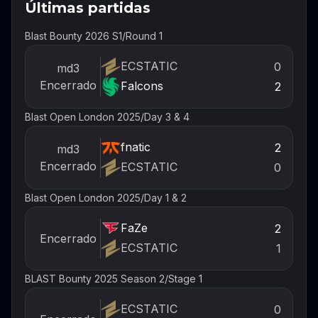
Últimas partidas
Blast Bounty 2026 S1
/
Round 1
ECSTATIC
0
md3
Encerrado
Falcons
2
Blast Open London 2025
/
Day 3 & 4
fnatic
2
md3
Encerrado
ECSTATIC
0
Blast Open London 2025
/
Day 1 & 2
FaZe
2
Encerrado
ECSTATIC
1
BLAST Bounty 2025 Season 2
/
Stage 1
ECSTATIC
0