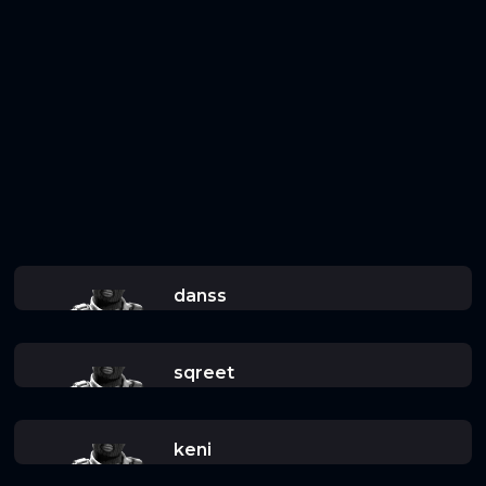
danss
sqreet
keni