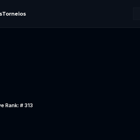
s
Torneios
ve Rank: # 313