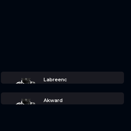
Labreenc
Akward