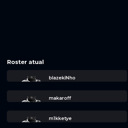
Roster atual
blazekiNho
makaroff
m1kketye