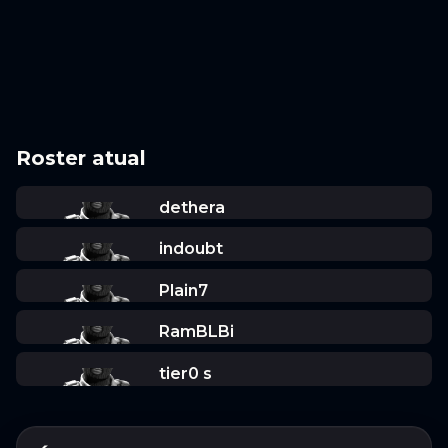
Roster atual
dethera
indoubt
Plain7
RamBLBi
tier0 s