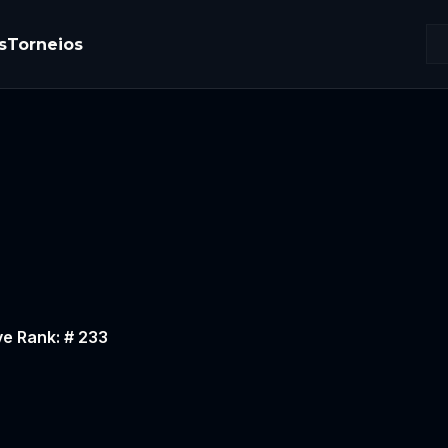
s
Torneios
ve Rank: # 233