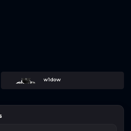
w1dow
s