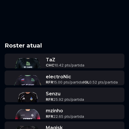
Roster atual
TaZ
CHC
10.42 pts/partida
electroNic
RFR
15.00 pts/partida
IGL
0.52 pts/partida
Senzu
RFR
25.92 pts/partida
mzinho
RFR
22.65 pts/partida
Magisk