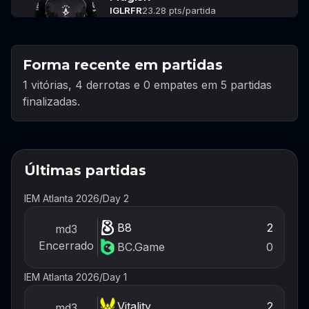
IGL
RFR
23.28 pts/partida
Forma recente em partidas
1 vitórias, 4 derrotas e 0 empates em 5 partidas
finalizadas.
Últimas partidas
IEM Atlanta 2026
/
Day 2
B8
2
md3
Encerrado
BC.Game
0
IEM Atlanta 2026
/
Day 1
Vitality
2
md3