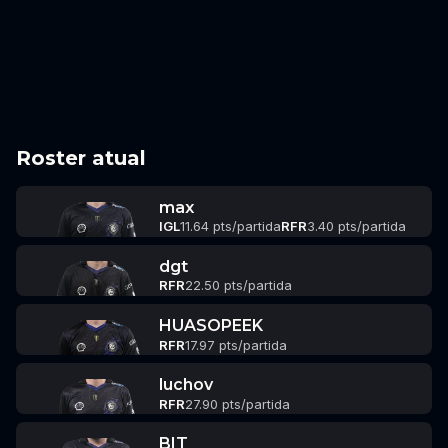
Roster atual
max
IGL
11.64 pts/partida
RFR
3.40 pts/partida
dgt
RFR
22.50 pts/partida
HUASOPEEK
RFR
17.97 pts/partida
luchov
RFR
27.90 pts/partida
BIT