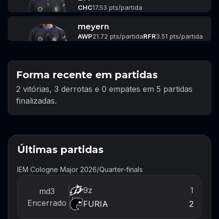
CHC
17.53 pts/partida
meyern
AWP
21.72 pts/partida
RFR
3.51 pts/partida
Forma recente em partidas
2 vitórias, 3 derrotas e 0 empates em 5 partidas
finalizadas.
Últimas partidas
IEM Cologne Major 2026
/
Quarter-finals
9z
1
md3
Encerrado
FURIA
2