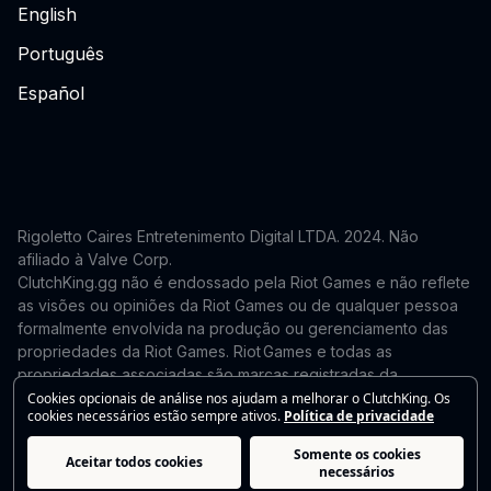
English
Português
Español
Rigoletto Caires Entretenimento Digital LTDA. 2024.
Não
afiliado à Valve Corp.
ClutchKing.gg não é endossado pela Riot Games e não reflete
as visões ou opiniões da Riot Games ou de qualquer pessoa
formalmente envolvida na produção ou gerenciamento das
propriedades da Riot Games. Riot Games e todas as
propriedades associadas são marcas registradas da
Riot Games, Inc. Este site é independente e não é endossado
Cookies opcionais de análise nos ajudam a melhorar o ClutchKing. Os
cookies necessários estão sempre ativos.
Política de privacidade
nem afiliado à Riot Games. Para solicitações de remoção ou
correção, entre em contato: support@clutchking.com.br
Somente os cookies
Aceitar todos cookies
necessários