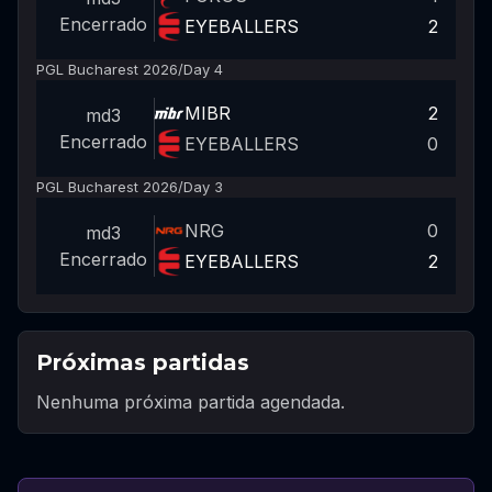
Encerrado
EYEBALLERS
2
PGL Bucharest 2026
/
Day 4
MIBR
2
md3
Encerrado
EYEBALLERS
0
PGL Bucharest 2026
/
Day 3
NRG
0
md3
Encerrado
EYEBALLERS
2
Próximas partidas
Nenhuma próxima partida agendada.