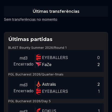
Últimas transferências
Sem transferências no momento
Últimas partidas
BLAST Bounty Summer 2026
/
Round 1
EYEBALLERS
0
md3
Encerrado
FaZe
2
PGL Bucharest 2026
/
Quarter-finals
Astralis
2
md3
Encerrado
EYEBALLERS
1
PGL Bucharest 2026
/
Day 5
FOKUS
1
md3