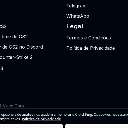
Telegram
WhatsApp
Legal
CS2
 time de CS2
Termos e Condições
y de CS2 no Discord
Política de Privacidade
ounter-Strike 2
ng
 à Valve Corp.
 as visões ou opiniões da Riot Games ou de qualquer pessoa forma
 opcionais de análise nos ajudam a melhorar o ClutchKing. Os cookies necessári
s associadas são marcas registradas da Riot Games, Inc. Este site
empre ativos.
Política de privacidade
support@clutchking.com.br