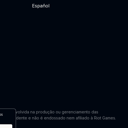
Español
lmente envolvida na produção ou gerenciamento das
os
 é independente e não é endossado nem afiliado à Riot Games.