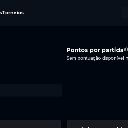
s
Torneios
Pontos por partida
(Ú
Sem pontuação disponível n