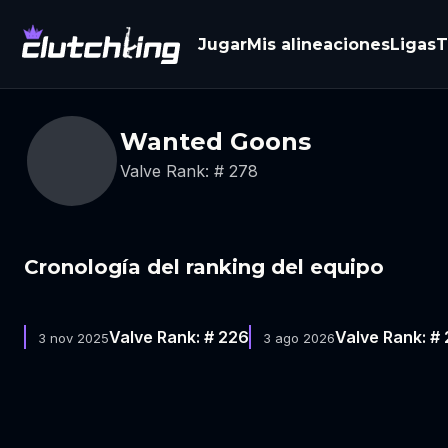
Jugar
Mis alineaciones
Ligas
T
Wanted Goons
Valve Rank: # 278
Cronología del ranking del equipo
Valve Rank: # 226
Valve Rank: #
3 nov 2025
3 ago 2026