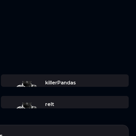
killerPandas
relt