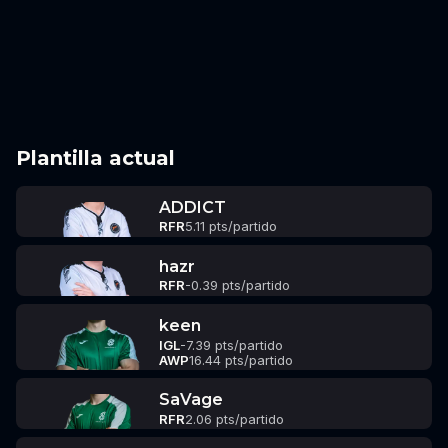
Plantilla actual
ADDICT
RFR
5.11 pts/partido
hazr
RFR
-0.39 pts/partido
keen
IGL
-7.39 pts/partido
AWP
16.44 pts/partido
SaVage
RFR
2.06 pts/partido