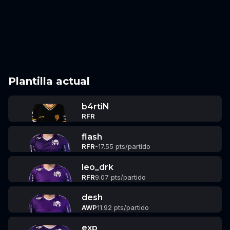
Plantilla actual
b4rtiN
RFR
flash
RFR
-17.55 pts/partido
leo_drk
RFR
9.07 pts/partido
desh
AWP
11.92 pts/partido
exp