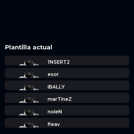
Plantilla actual
1NSERT2
esor
iBALLY
marTineZ
noleN
fleav