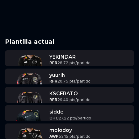
Plantilla actual
YEKINDAR
RFR
28.72 pts/partido
yuurih
RFR
20.75 pts/partido
KSCERATO
RFR
29.40 pts/partido
sidde
CHC
27.22 pts/partido
molodoy
AWP
53.15 pts/partido