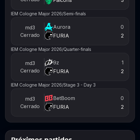
3
IEM Cologne Major 2026
/
Semi-finals
Aurora
0
md3
Cerrado
FURIA
2
IEM Cologne Major 2026
/
Quarter-finals
9z
1
md3
Cerrado
FURIA
2
IEM Cologne Major 2026
/
Stage 3 - Day 3
BetBoom
0
md3
Cerrado
FURIA
2
Próximos partidos