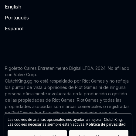
English
Português
Español
Rigoletto Caires Entretenimento Digital LTDA. 2024.
No afiliado
con Valve Corp.
ClutchKing.gg no está respaldado por Riot Games y no refleja
los puntos de vista u opiniones de Riot Games ni de ninguna
persona oficialmente involucrada en la producción o gestión
de las propiedades de Riot Games. Riot Games y todas las
propiedades asociadas son marcas comerciales o registradas
de Riot Games, Inc. Este sitio es independiente y no está
respaldado ni afiliado con Riot Games. Para solicitudes de
Las cookies de análisis opcionales nos ayudan a mejorar ClutchKing.
Las cookies necesarias siempre están activas.
Política de privacidad
eliminación o corrección, contacte a:
support@clutchking.com.br