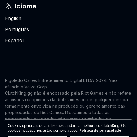
Idioma
English
Português
Español
Rigoletto Caires Entretenimento Digital LTDA. 2024.
Não
afiliado à Valve Corp.
ClutchKing.gg não é endossado pela Riot Games e não reflete
as visões ou opiniões da Riot Games ou de qualquer pessoa
formalmente envolvida na produção ou gerenciamento das
propriedades da Riot Games. Riot Games e todas as
propriedades associadas são marcas registradas da
Riot Games, Inc. Este site é independente e não é endossado
Cookies opcionais de análise nos ajudam a melhorar o ClutchKing. Os
cookies necessários estão sempre ativos.
Política de privacidade
nem afiliado à Riot Games. Para solicitações de remoção ou