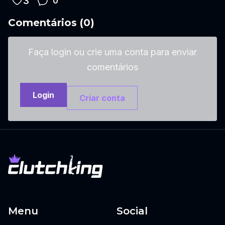
3
0
Comentários
(
0
)
Faça login ou crie uma conta para enviar
comentários
Login
Criar conta
Menu
Social