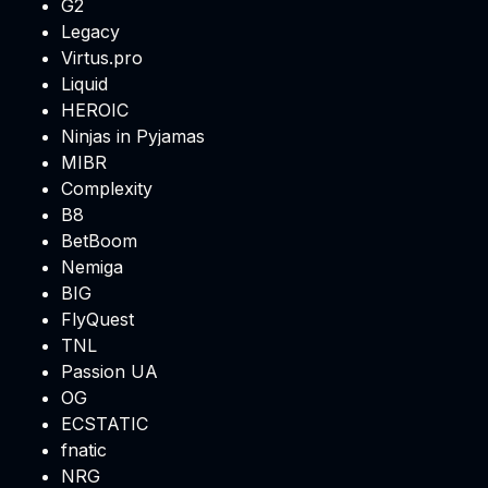
G2
Legacy
Virtus.pro
Liquid
HEROIC
Ninjas in Pyjamas
MIBR
Complexity
B8
BetBoom
Nemiga
BIG
FlyQuest
TNL
Passion UA
OG
ECSTATIC
fnatic
NRG